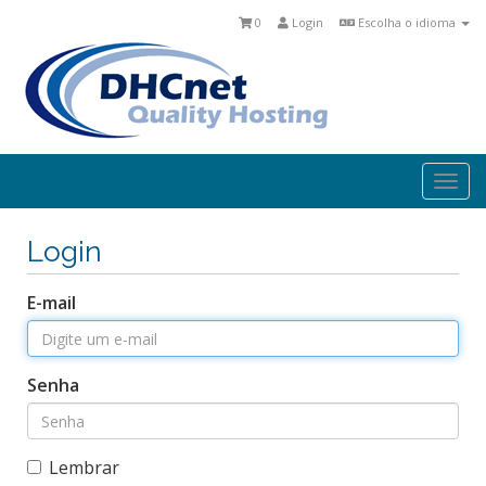
0
Login
Escolha o idioma
Togg
navi
Login
E-mail
Senha
Lembrar