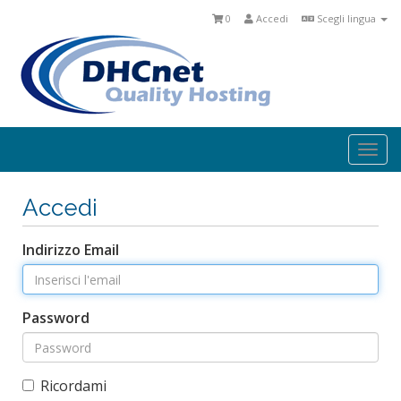
0
Accedi
Scegli lingua
Togg
navi
Accedi
Indirizzo Email
Password
Ricordami