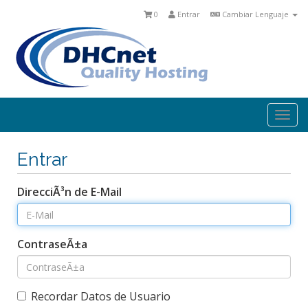
0
Entrar
Cambiar Lenguaje
Togg
navi
Entrar
DirecciÃ³n de E-Mail
ContraseÃ±a
Recordar Datos de Usuario