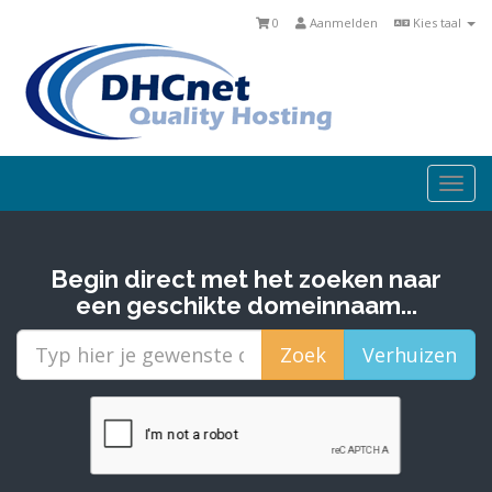
0
Aanmelden
Kies taal
Togg
navi
Begin direct met het zoeken naar
een geschikte domeinnaam...