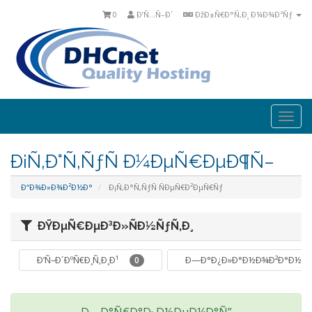
0
Ð’Ñ…Ñ–Ð´
ÐžÐ±Ñ€Ð°Ñ‚Ð¸ Ð¼Ð¾Ð²Ñƒ
Togg
navi
Ð¡Ñ‚Ð°Ñ‚ÑƒÑ Ð¼ÐµÑ€ÐµÐ¶Ñ–
Ð“Ð¾Ð»Ð¾Ð²Ð½Ð°
Ð¡Ñ‚Ð°Ñ‚ÑƒÑ ÑÐµÑ€Ð²ÐµÑ€Ñƒ
ÐŸÐµÑ€ÐµÐ³Ð»ÑÐ½ÑƒÑ‚Ð¸
Ð’Ñ–Ð´ÐºÑ€Ð¸Ñ‚Ð¸Ð¹
Ð—Ð°Ð¿Ð»Ð°Ð½Ð¾Ð²Ð°Ð½Ð¸
0
Ð—Ð°Ñ€Ð°Ð· Ð½ÐµÐ¼Ð°Ñ”