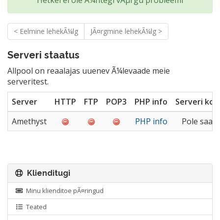
< Eelmine lehekÃ¼lg
JÃ¤rgmine lehekÃ¼lg >
Serveri staatus
Allpool on reaalajas uuenev Ã¼levaade meie
serveritest.
Server
HTTP
FTP
POP3
PHP info
Serveri ko
Amethyst
PHP info
Pole saad
Klienditugi
Minu klienditoe pÃ¤ringud
Teated