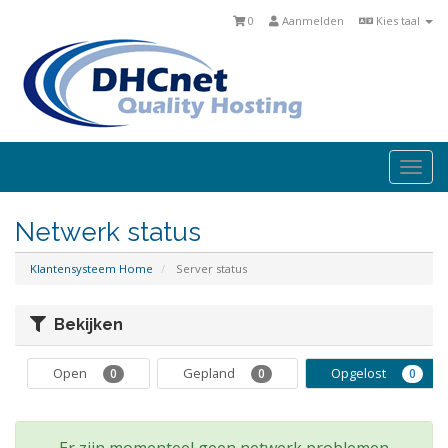
0
Aanmelden
Kies taal
Togg
navi
Netwerk status
Klantensysteem Home
Server status
Bekijken
Open
Gepland
Opgelost
0
0
0
Er zijn momenteel geen netwerk problemen