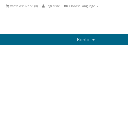
Vaata ostukorvi (
0
)
Logi sisse
Choose language
Konto