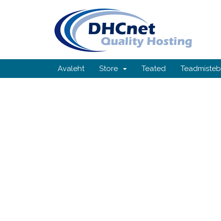
Avaleht
Store
Teated
Teadmiste